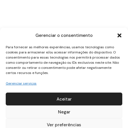
Nike launches new strength
equipment line
Gerenciar o consentimento
Siga Leminski & Ruiz nas redes
Para fornecer as melhores experiências, usamos tecnologias como
sociais
cookies para armazenar e/ou acessar informações do dispositivo. O
consentimento para essas tecnologias nos permitirá processar dados
como comportamento de navegação ou IDs exclusivos neste site. Não
consentir ou retirar o consentimento pode afetar negativamente
certos recursos e funções.
Gerenciar serviços
Para shows, projetos e parcerias
Aceitar
shows@whoisproducoes.com.br
Negar
Ver preferências