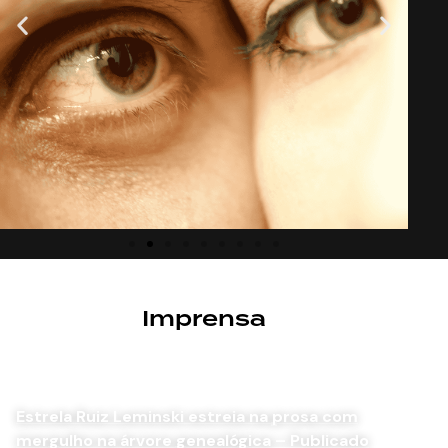
Imprensa
Quando a Inocência Morreu
Estrela Ruiz Leminski estreia na prosa com
mergulho na árvore genealógica – Publicado