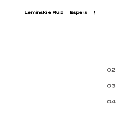
Leminski e Ruiz
Espera
E
S
P
E
R
A