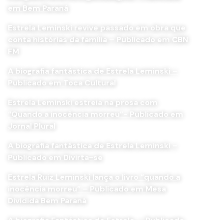
em Bem Paraná
Estrela Leminski revive passado em obra que
conta histórias da família – Publicado em CBN
FM
A biografia fantástica de Estrela Leminski –
Publicado em Toca Cultural
Estrela Leminski estreia na prosa com
“Quando a inocência morreu”- Publicado em
Jornal Plural
A biografia fantástica de Estrela Leminski –
Publicado em Divirta-se
Estrela Ruiz Leminski lança o livro “quando a
inocência morreu” – Publicado em Mesa
Dividida Bem Paraná