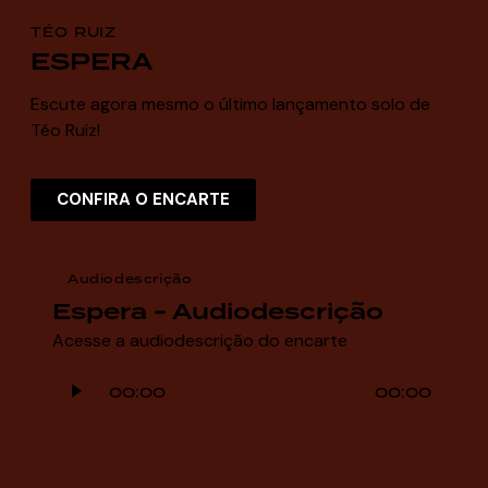
TÉO RUIZ
ESPERA
Escute agora mesmo o último lançamento solo de
Téo Ruiz!
CONFIRA O ENCARTE
Audiodescrição
Espera - Audiodescrição
Acesse a audiodescrição do encarte
Tocador
00:00
00:00
de
áudio