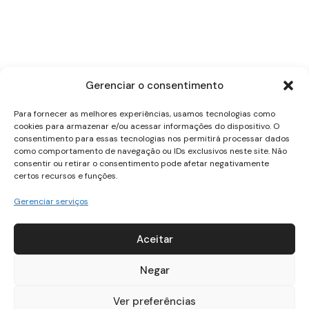
Nike launches new strength
equipment line
Gerenciar o consentimento
Siga Leminski & Ruiz nas redes
Para fornecer as melhores experiências, usamos tecnologias como
sociais
cookies para armazenar e/ou acessar informações do dispositivo. O
consentimento para essas tecnologias nos permitirá processar dados
como comportamento de navegação ou IDs exclusivos neste site. Não
consentir ou retirar o consentimento pode afetar negativamente
certos recursos e funções.
Gerenciar serviços
Para shows, projetos e parcerias
Aceitar
shows@whoisproducoes.com.br
Negar
Ver preferências