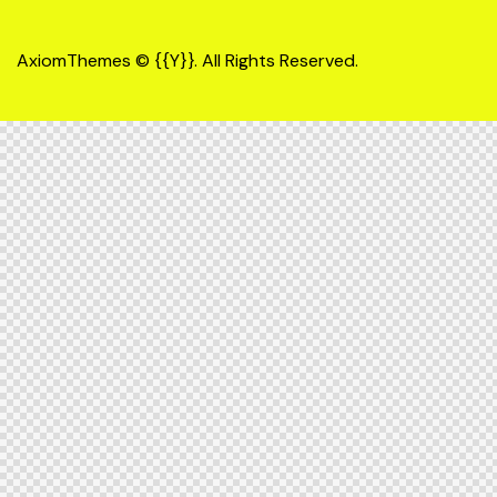
AxiomThemes
© {{Y}}. All Rights Reserved.