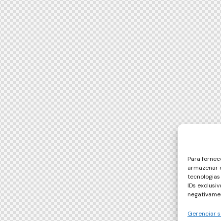
Para fornec
armazenar e
tecnologia
IDs exclusi
negativamen
Gerenciar s