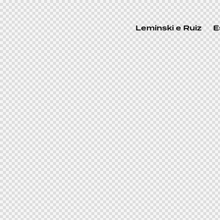
Leminski e Ruiz
E