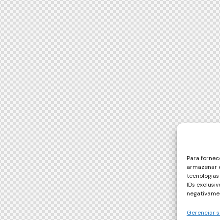
Para fornec
armazenar e
tecnologia
IDs exclusi
negativamen
Gerenciar s